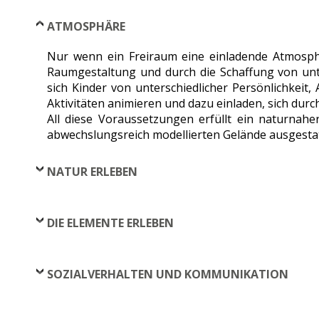
ATMOSPHÄRE
Nur wenn ein Freiraum eine einladende Atmosph
Raumgestaltung und durch die Schaffung von unt
sich Kinder von unterschiedlicher Persönlichkeit
Aktivitäten animieren und dazu einladen, sich durc
All diese Voraussetzungen erfüllt ein naturnah
abwechslungsreich modellierten Gelände ausgestatt
NATUR ERLEBEN
DIE ELEMENTE ERLEBEN
SOZIALVERHALTEN UND KOMMUNIKATION