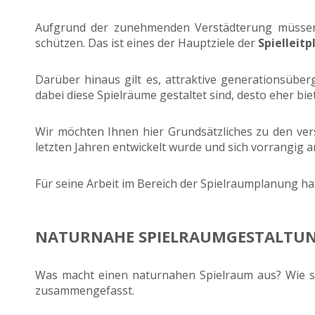
Aufgrund der zunehmenden Verstädterung müssen 
schützen. Das ist eines der Hauptziele der
Spielleit
Darüber hinaus gilt es, attraktive generationsübe
dabei diese Spielräume gestaltet sind, desto eher bi
Wir möchten Ihnen hier Grundsätzliches zu den ver
letzten Jahren entwickelt wurde und sich vorrangig a
Für seine Arbeit im Bereich der Spielraumplanung ha
NATURNAHE SPIELRAUMGESTALTU
Was macht einen naturnahen Spielraum aus? Wie si
zusammengefasst.