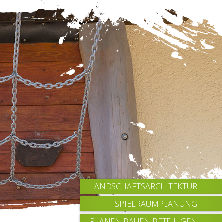
LANDSCHAFTSARCHITEKTUR
SPIELRAUMPLANUNG
PLANEN BAUEN BETEILIGEN