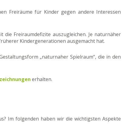
en Freiräume für Kinder gegen andere Interessen
t die Freiraumdefizite auszugleichen. Je naturnäher
lt früherer Kindergenerationen ausgemacht hat.
Gestaltungsform „naturnaher Spielraum“, die in den
zeichnungen
erhalten.
s? Im folgenden haben wir die wichtigsten Aspekte