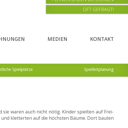
OFT GEFRAGT!
CHNUNGEN
MEDIEN
KONTAKT
ntliche Spielplätze
Spielleitplanung
sie waren auch nicht nötig. Kinder spielten auf Frei-
 und kletterten auf die höchsten Bäume. Dort bauten