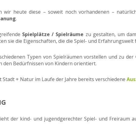
wir heute diese – soweit noch vorhandenen – natürlich
planung
.
rgreifende
Spielplätze / Spielräume
zu gestalten, um dami
eten sie die Eigenschaften, die die Spiel- und Erfahrungswe
schiedenen Typen von Spielräumen vorstellen und zu der 
n den Bedürfnissen von Kindern orientiert.
t Stadt + Natur im Laufe der Jahre bereits verschiedene
Aus
NG
eht der kind- und jugendgerechter Spiel- und Freiraum au