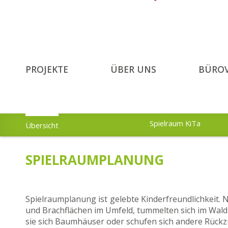
PROJEKTE
ÜBER UNS
BÜRO
Spielraum KiTa
Übersicht
SPIELRAUMPLANUNG
Spielraumplanung ist gelebte Kinderfreundlichkeit. N
und Brachflächen im Umfeld, tummelten sich im Wald
sie sich Baumhäuser oder schufen sich andere Rückzug