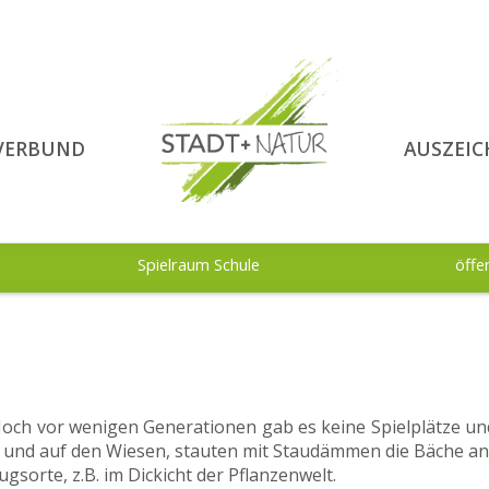
VERBUND
AUSZEI
Spielraum Schule
öffe
och vor wenigen Generationen gab es keine Spielplätze und 
 und auf den Wiesen, stauten mit Staudämmen die Bäche an
sorte, z.B. im Dickicht der Pflanzenwelt.